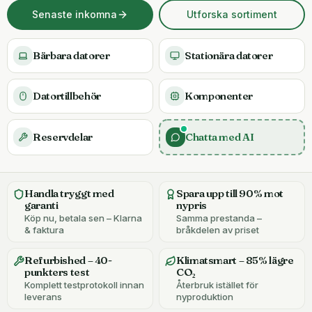
Senaste inkomna
Utforska sortiment
Bärbara datorer
Stationära datorer
Datortillbehör
Komponenter
Reservdelar
Chatta med AI
Handla tryggt med
Spara upp till 90% mot
garanti
nypris
Köp nu, betala sen – Klarna
Samma prestanda –
& faktura
bråkdelen av priset
Refurbished – 40-
Klimatsmart – 85% lägre
punkters test
CO₂
Komplett testprotokoll innan
Återbruk istället för
leverans
nyproduktion