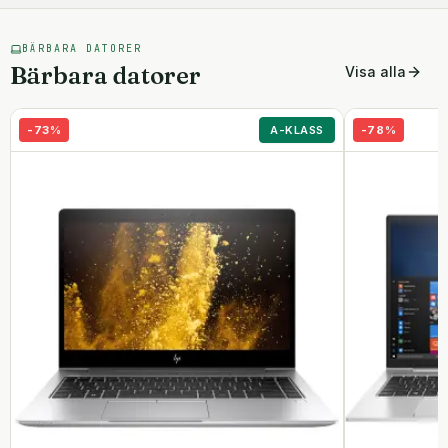
BÄRBARA DATORER
Bärbara datorer
Visa alla
-
73
%
A-KLASS
-
78
%