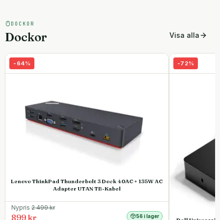
DOCKOR
Dockor
Visa alla
-
64
%
-
72
%
Lenovo ThinkPad Thunderbolt 3 Dock 40AC + 135W AC
Adapter UTAN TB-Kabel
Nypris
2 499
kr
899 kr
56 i lager
Dell Universal