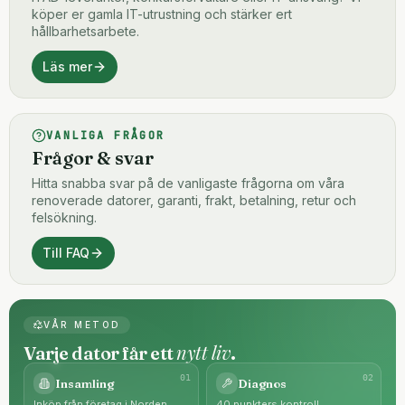
köper er gamla IT-utrustning och stärker ert
hållbarhetsarbete.
Läs mer
VANLIGA FRÅGOR
Frågor & svar
Hitta snabba svar på de vanligaste frågorna om våra
renoverade datorer, garanti, frakt, betalning, retur och
felsökning.
Till FAQ
VÅR METOD
nytt liv
Varje dator får ett
.
0
1
0
2
Insamling
Diagnos
Inköp från företag i Norden.
40 punkters kontroll.