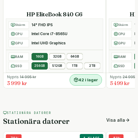
HP EliteBook 840 G6
HP
14" FHD IPS
1
Skärm
Skärm
Intel Core i7-8565U
I
CPU
CPU
Intel UHD Graphics
In
GPU
GPU
RAM
16GB
32GB
64GB
RAM
SSD
256GB
512GB
1TB
2TB
SSD
Nypris
14 995
kr
Nypris
24 995
k
42 i lager
3 999 kr
5 499 kr
STATIONÄRA DATORER
Stationära datorer
Visa alla
-
79
%
A-KLASS
-
81
%