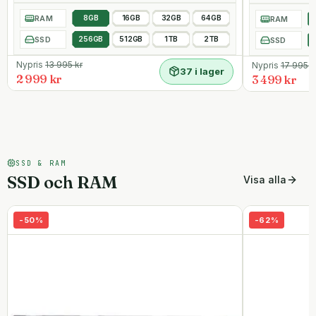
RAM
8GB
16GB
32GB
64GB
RAM
SSD
256GB
512GB
1TB
2TB
SSD
Nypris
13 995
kr
Nypris
17 995
k
37 i lager
2 999 kr
3 499 kr
SSD & RAM
SSD och RAM
Visa alla
-
50
%
-
62
%