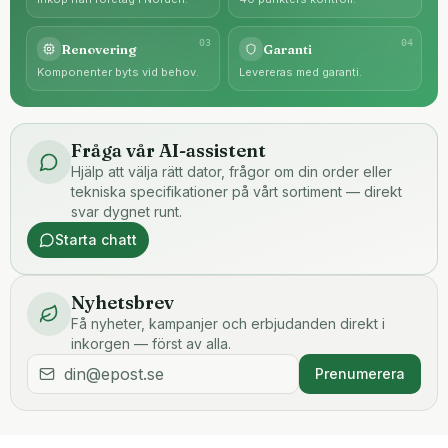
0
3
0
4
Renovering
Garanti
Komponenter byts vid behov.
Levereras med garanti.
Fråga vår AI-assistent
Hjälp att välja rätt dator, frågor om din order eller
tekniska specifikationer på vårt sortiment — direkt
svar dygnet runt.
Starta chatt
Nyhetsbrev
Få nyheter, kampanjer och erbjudanden direkt i
inkorgen — först av alla.
Prenumerera