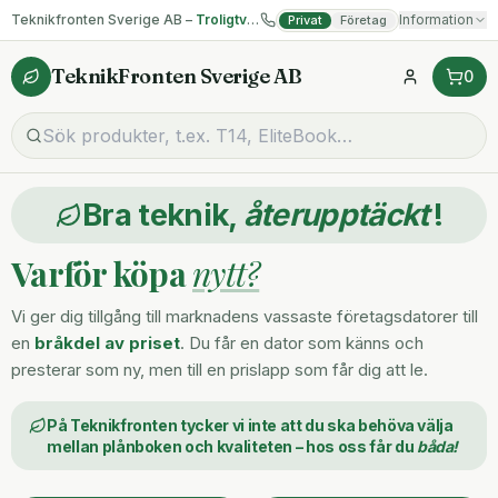
Teknikfronten Sverige AB –
Troligtvis billigast på begagnad IT!
Information
Privat
Företag
TeknikFronten Sverige AB
0
Bra teknik,
återupptäckt
!
Varför köpa
nytt?
Vi ger dig tillgång till marknadens vassaste företagsdatorer till
en
bråkdel av priset
. Du får en dator som känns och
presterar som ny, men till en prislapp som får dig att le.
På Teknikfronten tycker vi inte att du ska behöva välja
mellan plånboken och kvaliteten – hos oss får du
båda!