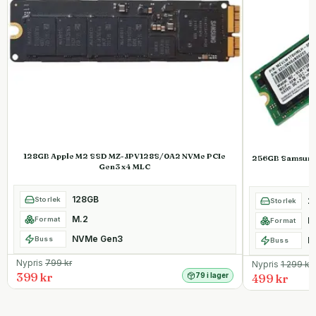
128GB Apple M2 SSD MZ-JPV128S/0A2 NVMe PCIe
256GB Samsung
Gen3 x4 MLC
128GB
Storlek
2
Storlek
M.2
Format
M
Format
NVMe Gen3
Buss
N
Buss
Nypris
799
kr
Nypris
1 299
kr
399 kr
79 i lager
499 kr