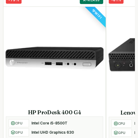
WIFI
HP ProDesk 400 G4
Lenov
Intel Core i5-8500T
CPU
I
CPU
Intel UHD Graphics 630
GPU
I
GPU