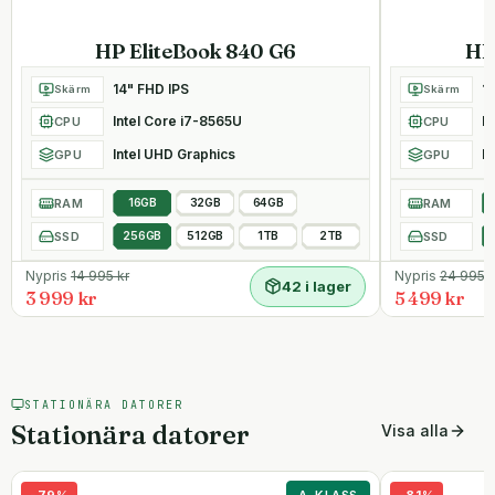
HP EliteBook 840 G6
HP
14" FHD IPS
1
Skärm
Skärm
Intel Core i7-8565U
I
CPU
CPU
Intel UHD Graphics
In
GPU
GPU
RAM
16GB
32GB
64GB
RAM
SSD
256GB
512GB
1TB
2TB
SSD
Nypris
14 995
kr
Nypris
24 995
k
42 i lager
3 999 kr
5 499 kr
STATIONÄRA DATORER
Stationära datorer
Visa alla
-
79
%
A-KLASS
-
81
%