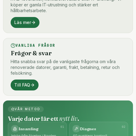
köper er gamla IT-utrustning och stärker ert
hållbarhetsarbete.
Läs mer
VANLIGA FRÅGOR
Frågor & svar
Hitta snabba svar på de vanligaste frågorna om våra
renoverade datorer, garanti, frakt, betalning, retur och
felsökning.
Till FAQ
VÅR METOD
nytt liv
Varje dator får ett
.
0
1
0
2
Insamling
Diagnos
Inköp från företag i Norden.
40 punkters kontroll.