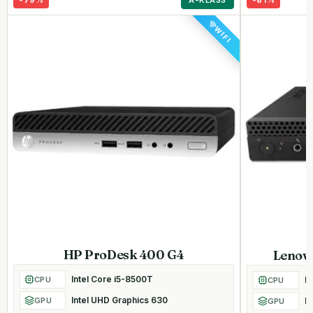
WIFI
HP ProDesk 400 G4
Lenov
Intel Core i5-8500T
CPU
I
CPU
Intel UHD Graphics 630
GPU
I
GPU