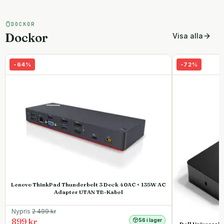
DOCKOR
Dockor
Visa alla
-
64
%
-
72
%
Lenovo ThinkPad Thunderbolt 3 Dock 40AC + 135W AC
Adapter UTAN TB-Kabel
Nypris
2 499
kr
899 kr
56 i lager
Dell Universal