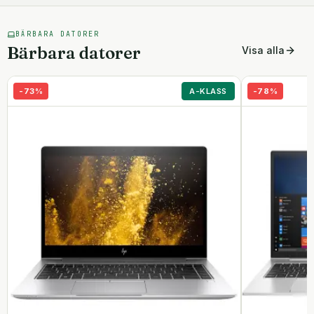
BÄRBARA DATORER
Bärbara datorer
Visa alla
-
73
%
A-KLASS
-
78
%