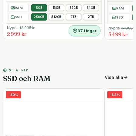
RAM
8GB
16GB
32GB
64GB
RAM
SSD
256GB
512GB
1TB
2TB
SSD
Nypris
13 995
kr
Nypris
17 995
k
37 i lager
2 999 kr
3 499 kr
SSD & RAM
SSD och RAM
Visa alla
-
50
%
-
62
%