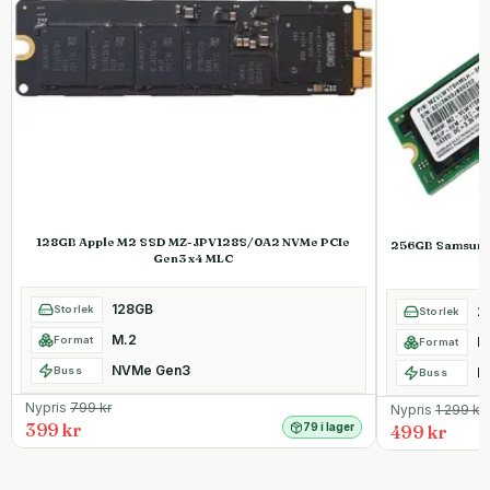
128GB Apple M2 SSD MZ-JPV128S/0A2 NVMe PCIe
256GB Samsung
Gen3 x4 MLC
128GB
Storlek
2
Storlek
M.2
Format
M
Format
NVMe Gen3
Buss
N
Buss
Nypris
799
kr
Nypris
1 299
kr
399 kr
79 i lager
499 kr