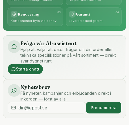
0
3
0
4
Renovering
Garanti
Komponenter byts vid behov.
Levereras med garanti.
Fråga vår AI-assistent
Hjälp att välja rätt dator, frågor om din order eller
tekniska specifikationer på vårt sortiment — direkt
svar dygnet runt.
Starta chatt
Nyhetsbrev
Få nyheter, kampanjer och erbjudanden direkt i
inkorgen — först av alla.
Prenumerera