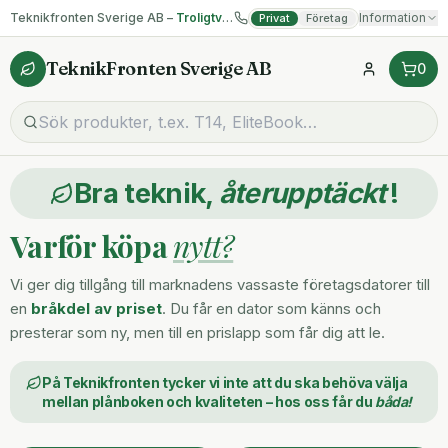
Teknikfronten Sverige AB –
Troligtvis billigast på begagnad IT!
Information
Privat
Företag
TeknikFronten Sverige AB
0
Bra teknik,
återupptäckt
!
Varför köpa
nytt?
Vi ger dig tillgång till marknadens vassaste företagsdatorer till
en
bråkdel av priset
. Du får en dator som känns och
presterar som ny, men till en prislapp som får dig att le.
På Teknikfronten tycker vi inte att du ska behöva välja
mellan plånboken och kvaliteten – hos oss får du
båda!