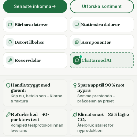
Senaste inkomna
Utforska sortiment
Bärbara datorer
Stationära datorer
Datortillbehör
Komponenter
Reservdelar
Chatta med AI
Handla tryggt med
Spara upp till 90% mot
garanti
nypris
Köp nu, betala sen – Klarna
Samma prestanda –
& faktura
bråkdelen av priset
Refurbished – 40-
Klimatsmart – 85% lägre
punkters test
CO₂
Komplett testprotokoll innan
Återbruk istället för
leverans
nyproduktion