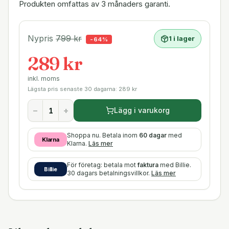
Produkten omfattas av 3 månaders garanti.
Nypris
799
kr
1 i lager
-
64
%
289 kr
inkl. moms
Lägsta pris senaste 30 dagarna:
289
kr
−
+
Lägg i varukorg
Shoppa nu. Betala inom
60 dagar
med
Klarna
Klarna.
Läs mer
För företag: betala mot
faktura
med Billie.
Billie
30 dagars betalningsvillkor.
Läs mer