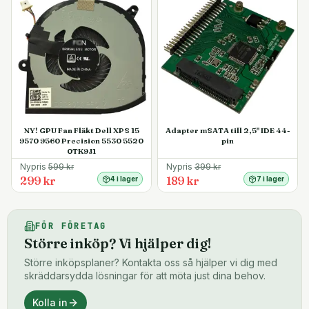
NY! GPU Fan Fläkt Dell XPS 15
Adapter mSATA till 2,5" IDE 44-
9570 9560 Precision 5530 5520
pin
0TK9J1
Nypris
599
kr
Nypris
399
kr
299 kr
189 kr
4 i lager
7 i lager
FÖR FÖRETAG
Större inköp? Vi hjälper dig!
Större inköpsplaner? Kontakta oss så hjälper vi dig med
skräddarsydda lösningar för att möta just dina behov.
Kolla in