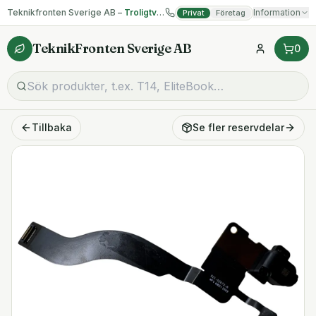
Teknikfronten Sverige AB –
Troligtvis billigast på begagnad IT!
Information
Privat
Företag
TeknikFronten Sverige AB
0
Tillbaka
Se fler
reservdelar