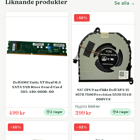
Liknande produkter
Se alla →
-
50
%
Dell EMC Unity XT Dual M.2
SATA SSD Riser Board Card
NY! CPU Fan Fläkt Dell XPS 15
303-489-000B-00
9570 7590 Precision 5530 5540
008YY9
Nypris
599
kr
499 kr
299 kr
2 i lager
4 i lager
-
50
%
-
53
%