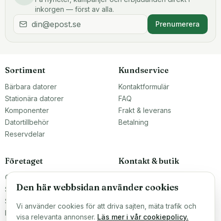
inkorgen — först av alla.
Prenumerera
Sortiment
Kundservice
Bärbara datorer
Kontaktformulär
Stationära datorer
FAQ
Komponenter
Frakt & leverans
Datortillbehör
Betalning
Reservdelar
Företaget
Kontakt & butik
Om oss
Teknikfronten Sverige AB
Den här webbsidan använder cookies
Malmö, Sverige
Större inköp?
info@teknikfronten.se
Sälj till oss
Vi använder cookies för att driva sajten, mäta trafik och
Köpvillkor
ÖPPETTIDER
visa relevanta annonser.
Läs mer i vår cookiepolicy.