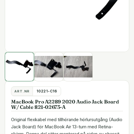
10221-C16
ART.NR
MacBook Pro A2289 2020 Audio Jack Board
W/ Cable 821-02673-A
Original flexkabel med tillhörande hörlursutgång (Audio
Jack Board) för MacBook Air 13-tum med Retina-
skärm. Denna del sitter monterad på sidan av chassit