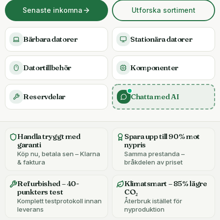
Senaste inkomna
Utforska sortiment
Bärbara datorer
Stationära datorer
Datortillbehör
Komponenter
Reservdelar
Chatta med AI
Handla tryggt med
Spara upp till 90% mot
garanti
nypris
Köp nu, betala sen – Klarna
Samma prestanda –
& faktura
bråkdelen av priset
Refurbished – 40-
Klimatsmart – 85% lägre
punkters test
CO₂
Komplett testprotokoll innan
Återbruk istället för
leverans
nyproduktion