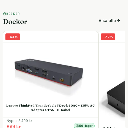
DOCKOR
Dockor
Visa alla
-
64
%
-
72
%
Lenovo ThinkPad Thunderbolt 3 Dock 40AC + 135W AC
Adapter UTAN TB-Kabel
Nypris
2 499
kr
899 kr
56 i lager
Dell Universal