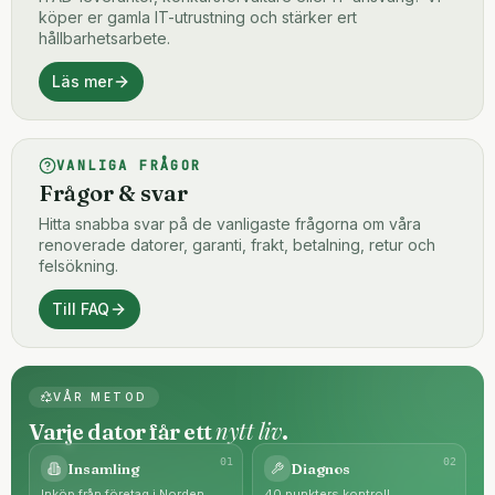
köper er gamla IT-utrustning och stärker ert
hållbarhetsarbete.
Läs mer
VANLIGA FRÅGOR
Frågor & svar
Hitta snabba svar på de vanligaste frågorna om våra
renoverade datorer, garanti, frakt, betalning, retur och
felsökning.
Till FAQ
VÅR METOD
nytt liv
Varje dator får ett
.
0
1
0
2
Insamling
Diagnos
Inköp från företag i Norden.
40 punkters kontroll.