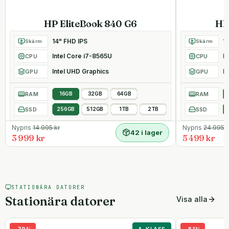
HP EliteBook 840 G6
HP
14" FHD IPS
1
Skärm
Skärm
Intel Core i7-8565U
I
CPU
CPU
Intel UHD Graphics
In
GPU
GPU
RAM
16GB
32GB
64GB
RAM
SSD
256GB
512GB
1TB
2TB
SSD
Nypris
14 995
kr
Nypris
24 995
k
42 i lager
3 999 kr
5 499 kr
STATIONÄRA DATORER
Stationära datorer
Visa alla
-
79
%
A-KLASS
-
81
%