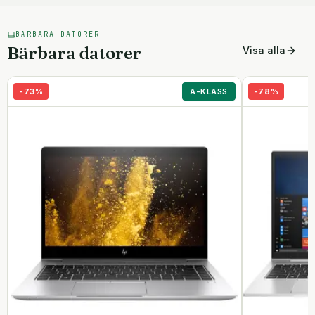
BÄRBARA DATORER
Bärbara datorer
Visa alla
-
73
%
A-KLASS
-
78
%