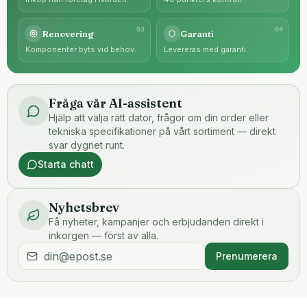
0
3
0
4
Renovering
Garanti
Komponenter byts vid behov.
Levereras med garanti.
Fråga vår AI-assistent
Hjälp att välja rätt dator, frågor om din order eller
tekniska specifikationer på vårt sortiment — direkt
svar dygnet runt.
Starta chatt
Nyhetsbrev
Få nyheter, kampanjer och erbjudanden direkt i
inkorgen — först av alla.
Prenumerera