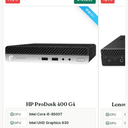
WIFI
HP ProDesk 400 G4
Lenov
Intel Core i5-8500T
CPU
I
CPU
Intel UHD Graphics 630
GPU
I
GPU