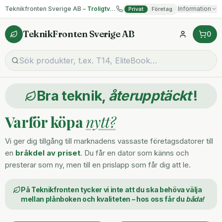
Teknikfronten Sverige AB –
Troligtvis billigast på begagnad IT!
Information
Privat
Företag
TeknikFronten Sverige AB
0
Bra teknik,
återupptäckt
!
Varför köpa
nytt?
Vi ger dig tillgång till marknadens vassaste företagsdatorer till
en
bråkdel av priset
. Du får en dator som känns och
presterar som ny, men till en prislapp som får dig att le.
På Teknikfronten tycker vi inte att du ska behöva välja
mellan plånboken och kvaliteten – hos oss får du
båda!