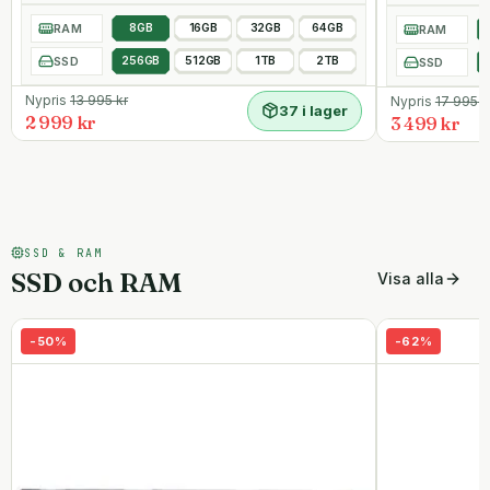
RAM
8GB
16GB
32GB
64GB
RAM
SSD
256GB
512GB
1TB
2TB
SSD
Nypris
13 995
kr
Nypris
17 995
k
37 i lager
2 999 kr
3 499 kr
SSD & RAM
SSD och RAM
Visa alla
-
50
%
-
62
%