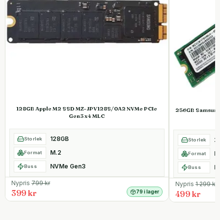
128GB Apple M2 SSD MZ-JPV128S/0A2 NVMe PCIe
256GB Samsung
Gen3 x4 MLC
128GB
Storlek
2
Storlek
M.2
Format
M
Format
NVMe Gen3
Buss
N
Buss
Nypris
799
kr
Nypris
1 299
kr
399 kr
79 i lager
499 kr