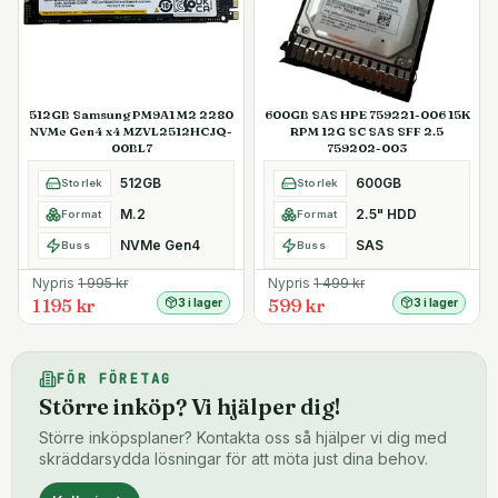
512GB Samsung PM9A1 M2 2280
600GB SAS HPE 759221-006 15K
NVMe Gen4 x4 MZVL2512HCJQ-
RPM 12G SC SAS SFF 2.5
00BL7
759202-003
512GB
600GB
Storlek
Storlek
M.2
2.5" HDD
Format
Format
NVMe Gen4
SAS
Buss
Buss
Nypris
1 995
kr
Nypris
1 499
kr
1 195 kr
599 kr
3 i lager
3 i lager
FÖR FÖRETAG
Större inköp? Vi hjälper dig!
Större inköpsplaner? Kontakta oss så hjälper vi dig med
skräddarsydda lösningar för att möta just dina behov.