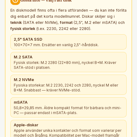
En diskmodell finns ofta i flera utföranden — du kan inte förlita
dig enbart på det korta modellnumret. Diskar skiljer sig i
teknik
(SATA eller NVMe),
format
(2,5", M.2 eller mSATA) och
fysisk storlek
(t.ex. 2230, 2242 eller 2280).
2,5" SATA SSD
100×70×7 mm. Ersätter en vanlig 2,5"-hårddisk.
M.2 SATA
Fysisk storlek: M.2 2280 (22×80 mm), nyckel B+M. Kräver
SATA-stöd i platsen.
M.2 NVMe
Fysiska storlekar: M.2 2230, 2242 och 2280, nyckel M eller
B+M. Snabbast — kräver NVMe-stöd.
mSATA
50,8×29,85 mm. Äldre kompakt format för bärbara och mini-
PC — passar endast i mSATA-plats.
Apple-diskar
Apple använder unika kontakter och format som varierar per
modell och årgång. Kompatibilitet per Mac-modell framgår