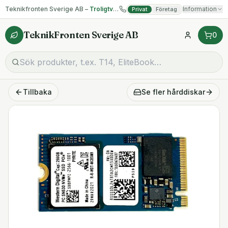
Teknikfronten Sverige AB –
Troligtvis billigast på begagnad IT!
Information
Privat
Företag
TeknikFronten Sverige AB
0
Tillbaka
Se fler
hårddiskar