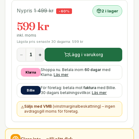
Nypris
1 499
kr
2 i lager
-
60
%
599 kr
inkl. moms
Lägsta pris senaste 30 dagarna:
599
kr
−
+
Lägg i varukorg
Shoppa nu. Betala inom
60 dagar
med
Klarna
Klarna.
Läs mer
För företag: betala mot
faktura
med Billie.
Billie
30 dagars betalningsvillkor.
Läs mer
Säljs med VMB
(vinstmarginalbeskattning) – ingen
⚠️
avdragsgill moms för företag.
Gissa inte — välj rätt
disk