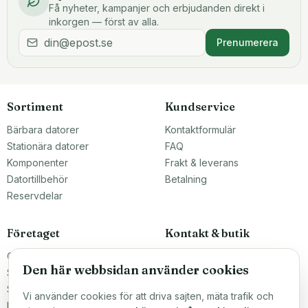
Få nyheter, kampanjer och erbjudanden direkt i
inkorgen — först av alla.
Prenumerera
Sortiment
Kundservice
Bärbara datorer
Kontaktformulär
Stationära datorer
FAQ
Komponenter
Frakt & leverans
Datortillbehör
Betalning
Reservdelar
Företaget
Kontakt & butik
Om oss
Teknikfronten Sverige AB
Den här webbsidan använder cookies
Malmö, Sverige
Större inköp?
info@teknikfronten.se
Sälj till oss
Vi använder cookies för att driva sajten, mäta trafik och
Köpvillkor
ÖPPETTIDER