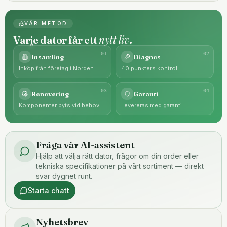
VÅR METOD
nytt liv
Varje dator får ett
.
0
1
0
2
Insamling
Diagnos
Inköp från företag i Norden.
40 punkters kontroll.
0
3
0
4
Renovering
Garanti
Komponenter byts vid behov.
Levereras med garanti.
Fråga vår AI-assistent
Hjälp att välja rätt dator, frågor om din order eller
tekniska specifikationer på vårt sortiment — direkt
svar dygnet runt.
Starta chatt
Nyhetsbrev