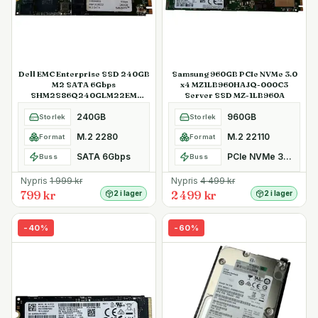
Dell EMC Enterprise SSD 240GB
Samsung 960GB PCIe NVMe 3.0
M2 SATA 6Gbps
x4 MZ1LB960HAJQ-000C3
SHM2S86Q240GLM22EM
Server SSD MZ-1LB960A
Kioxia SafeDATA
240GB
960GB
Storlek
Storlek
M.2 2280
M.2 22110
Format
Format
SATA 6Gbps
PCIe NVMe 3.0 x4
Buss
Buss
Nypris
1 999
kr
Nypris
4 499
kr
799 kr
2 499 kr
2 i lager
2 i lager
-
40
%
-
60
%