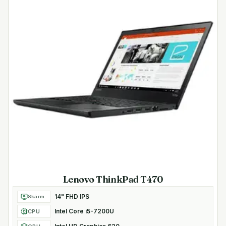
- Tangentbord med trackpoint och spillresistens
Mått och vikt
Bredd 32.9 cm
Djup 22.58 cm
Höjd 1.61 cm
Vikt från 1.27 kg
Lenovo ThinkPad T470
14" FHD IPS
Skärm
Intel Core i5-7200U
CPU