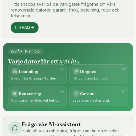
Hitta snabba svar på de vanligaste frågorna om våra
renoverade datorer, garanti, frakt, betalning, retur och
felsökning.
Till FAQ
VÅR METOD
nytt liv
Varje dator får ett
.
0
1
0
2
Insamling
Diagnos
Inköp från företag i Norden.
40 punkters kontroll.
0
3
0
4
Renovering
Garanti
Komponenter byts vid behov.
Levereras med garanti.
Fråga vår AI-assistent
Hjälp att välja rätt dator, frågor om din order eller