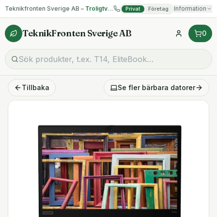
Teknikfronten Sverige AB –
Troligtvis billigast på begagnad IT!
Information
Privat
Företag
TeknikFronten Sverige AB
0
Tillbaka
Se fler
bärbara datorer