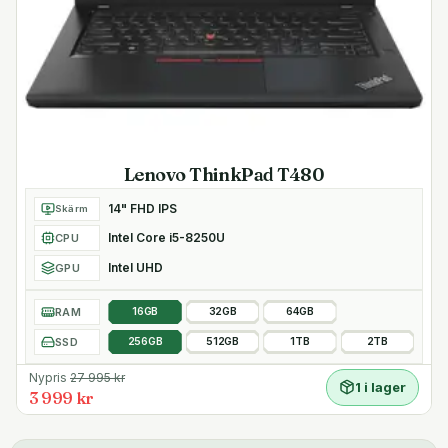
Lenovo ThinkPad T480
14" FHD IPS
Skärm
Intel Core i5-8250U
CPU
Intel UHD
GPU
RAM
16GB
32GB
64GB
SSD
256GB
512GB
1TB
2TB
Nypris
27 995
kr
1 i lager
3 999 kr