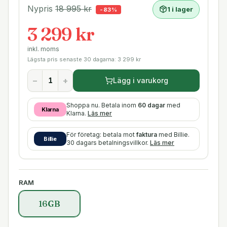
Nypris
18 995
kr
1 i lager
-
83
%
3 299 kr
inkl. moms
Lägsta pris senaste 30 dagarna:
3 299
kr
−
+
Lägg i varukorg
Shoppa nu. Betala inom
60 dagar
med
Klarna
Klarna.
Läs mer
För företag: betala mot
faktura
med Billie.
Billie
30 dagars betalningsvillkor.
Läs mer
RAM
16GB