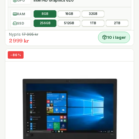
Intel HD Graphics 620
GPU
RAM
8GB
16GB
32GB
SSD
256GB
512GB
1TB
2TB
Nypris
17 995
kr
10 i lager
2 999 kr
-
86
%