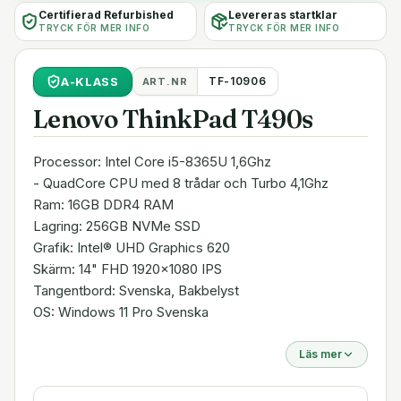
Certifierad Refurbished
Levereras startklar
TRYCK FÖR MER INFO
TRYCK FÖR MER INFO
A
-KLASS
TF-10906
ART.NR
Lenovo ThinkPad T490s
Processor: Intel Core i5-8365U 1,6Ghz
- QuadCore CPU med 8 trådar och Turbo 4,1Ghz
Ram: 16GB DDR4 RAM
Lagring: 256GB NVMe SSD
Grafik: Intel® UHD Graphics 620
Skärm: 14" FHD 1920x1080 IPS
Tangentbord: Svenska, Bakbelyst
OS: Windows 11 Pro Svenska
Läs mer