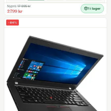
Med upp till 18 timmars batteritid kan du lämna laddaren
Nypris
17 995
kr
1 i lager
hemma för dagen. Med Lenovo 65W USB-C-laddaren
2 799 kr
kan du få 80% batterikapacitet påfyllt på bara en timme
- perfekt för att ladda på en flygplats eller en under en
-
84
%
lunchrast.
SSD-lagring
Den bärbara datorn levereras med supersnabb SSD-
enhet med TCG Opal Encryption 2, som låter dig starta
eller ladda program på bara några sekunder.
HDMI
HDMI-utgången kan anslutas till en HD-TV eller projektor
för att visa foton och videor i Full HD 1080p-upplösning
på en stor skärm.
Anslutningar
- USB-C 3.1 Gen2-port med Thunderbolt-stöd,
DisplayPort-utgång och 65 W strömförsörjning
- USB-C 3.1 Gen1-port med DisplayPort-utgång och